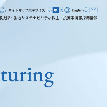
サイトマップ
文字サイズ
小
中
大
English
報
技術・製造
サステナビリティ
株主・投資家情報
採用情報
turing