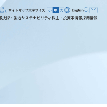
サイトマップ
文字サイズ
小
中
大
English
報
技術・製造
サステナビリティ
株主・投資家情報
採用情報