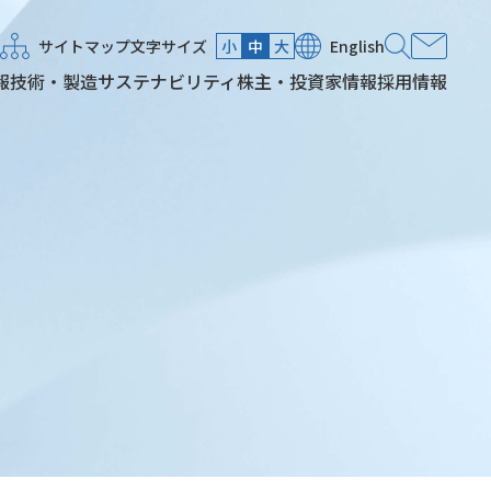
サイトマップ
文字サイズ
小
中
大
English
報
技術・製造
サステナビリティ
株主・投資家情報
採用情報