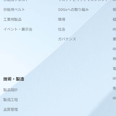
抄紙用ベルト
SDGsへの取り組み
工業用製品
環境
イベント・展示会
社会
I
ガバナンス
I
技術・製造
I
製品設計
I
製造工程
品質管理